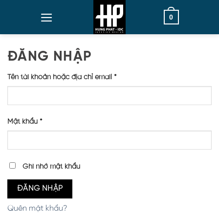
Skip
0
to
content
ĐĂNG NHẬP
Tên tài khoản hoặc địa chỉ email
*
Mật khẩu
*
Ghi nhớ mật khẩu
ĐĂNG NHẬP
Quên mật khẩu?