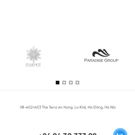
V8-A02+A03 The Terra An Hưng, La Khê, Hà Đông, Hà Nội