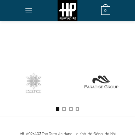
Skip
0
to
content
V8-A02+A03 The Terra An Hưng, La Khê, Hà Đông, Hà Nội