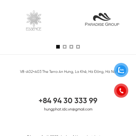
V8-A02+A03 The Terra An Hưng, La Khê, Hà Đông, Hà Nội
+84 94 30 333 99
hungphat.idc.vn@gmail.com