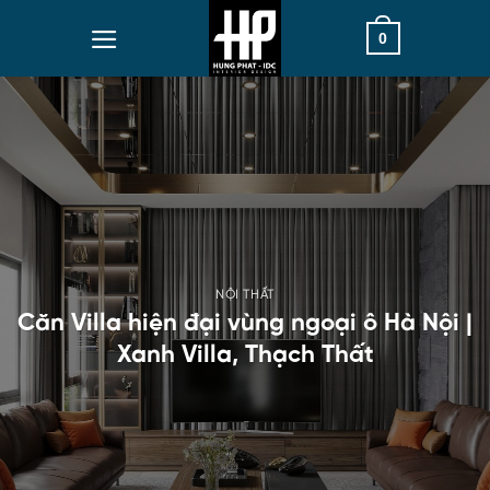
Skip
0
to
content
NỘI THẤT
Căn Villa hiện đại vùng ngoại ô Hà Nội |
Xanh Villa, Thạch Thất