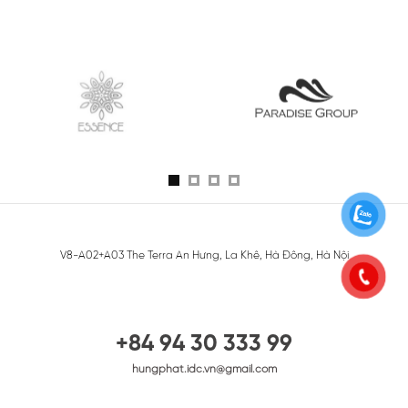
V8-A02+A03 The Terra An Hưng, La Khê, Hà Đông, Hà Nội
+84 94 30 333 99
hungphat.idc.vn@gmail.com